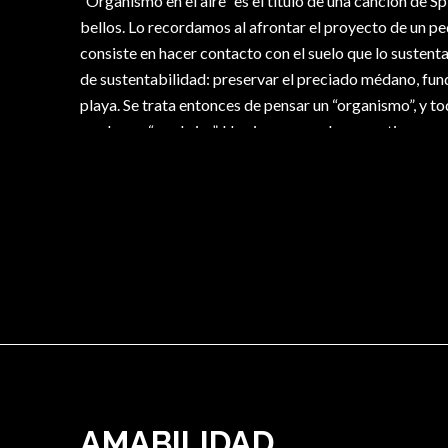
“Organismo en el aire” es el título de una canción de S
bellos. Lo recordamos al afrontar el proyecto de un p
consiste en hacer contacto con el suelo que lo susten
de sustentabilidad: preservar el preciado médano, fun
playa. Se trata entonces de pensar un “organismo”, y tod
moderno, “en el aire”. Un aire que nos hace sentir, como
adelante, una cierta ansiedad del abismo.
AMABILIDAD