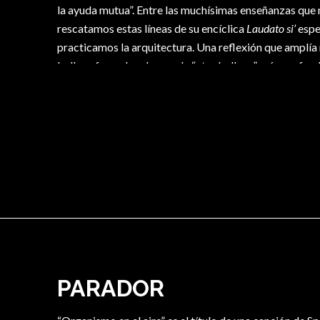
la ayuda mutua”. Entre las muchísimas enseñanzas que 
rescatamos estas líneas de su encíclica
Laudato si’
espe
practicamos la arquitectura. Una reflexión que amplía
belleza formal, en busca de “otra belleza” más profu
necesidades de los hombres y que en definitiva nos lle
PARADOR