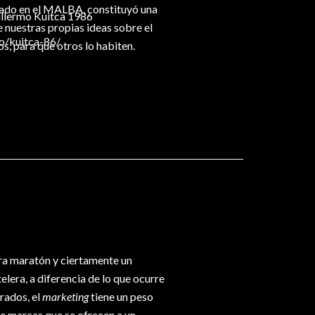
asado en el MALBA, constituyó una
illermo Kuitca 1986
 nuestras propias ideas sobre el
o/kuitca-86/
, para que otros lo habiten.
era maratón y ciertamente un
elera, a diferencia de lo que ocurre
rados, el
marketing
tiene un peso
e marcas que se ofrecen a un