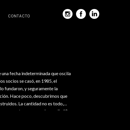
CONTACTO
ne una fecha indeterminada que oscila
os socios se casó, en 1985, el
e lo fundaron, y seguramente la
cción. Hace poco, descubrimos que
truidos. La cantidad no es todo,
para nosotros es que, al cumplir 40
de lo que hacemos siguen intactos.