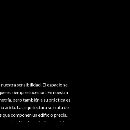
nuestra sensibilidad. El espacio se
 que es siempre sucesión. En nuestra
etría, pero también a su práctica es
ia árida. La arquitectura se trata de
os que componen un edificio precisan
rupados. Una tarea indispensable
osible y hasta necesario encontrarla