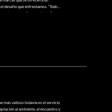
el desafío que enfrentamos. “
Todo
amente por aquello que se busca
”,
y para encontrarlo debemos
e más valioso todavía es el servicio
daptación al ambiente, el encuentro y