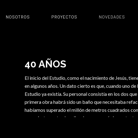
NOSOTROS
PROYECTOS
NOVEDADES
40 AÑOS
El inicio del Estudio, como el nacimiento de Jesús, tie
en algunos años. Un dato cierto es que, cuando uno de l
Estudio ya existía. Su personal consistía en los dos qu
primera obra habrá sido un baño que necesitaba refa
habíamos superado el millón de metros cuadrados cons
pero ciertamente algo dice. Lo que es más importante 
años, el entusiasmo y las ganas de mejorar la calidad 