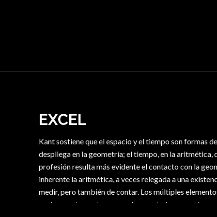
EXCEL
Kant sostiene que el espacio y el tiempo son formas de 
despliega en la geometría; el tiempo, en la aritmética,
profesión resulta más evidente el contacto con la geom
inherente la aritmética, a veces relegada a una existenc
medir, pero también de contar. Los múltiples element
ser incesantemente numerados, anotados, sumados, ag
en la que la belleza puede tener su lugar. Quizás sea p