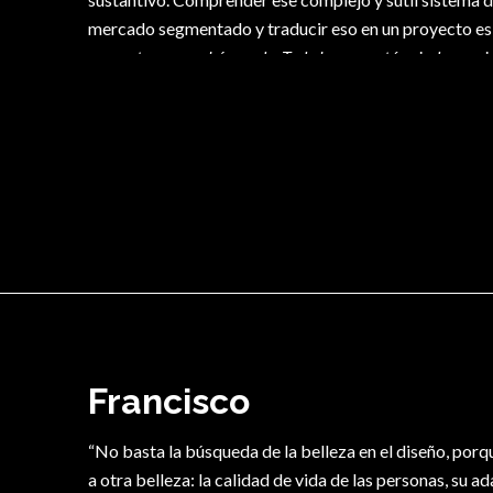
mercado segmentado y traducir eso en un proyecto es 
preguntar es una búsqueda. Todo buscar está guiado previ
sostiene lúcidamente Heidegger. Buscamos un hotel, 
formular con insistencia las preguntas correctas.
Francisco
“No basta la búsqueda de la belleza en el diseño, porqu
a otra belleza: la calidad de vida de las personas, su a