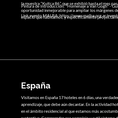
la muestra “Kuitca 86”, que se exhibió hasta el mes p
Pintura de Introducción: "Homenaje a Van Gogh" - Gu
oportunidad inmejorable para ampliar los márgenes de
Link evento MALBA:
https://www.malba.org.ar/event
espacio que habitamos, y específicamente proyectamos
España
Visitamos en España 17 hoteles en 6 días, una verdad
aprendizaje, que debe aún decantar. En la actividad hot
en el ámbito residencial al que estamos más acostumb
sustantivo. Comprender ese complejo y sutil sistema d