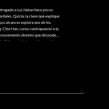
ntregado a Lui Jiakun hace pocos
entales. Quizás la clave que explique
yos alcances explora uno de los
g-Chul Han, como contrapuesto a la
 movimiento distinto que del poder.
ridad”. La premiada arquitectura de
n elocuentes al respecto.