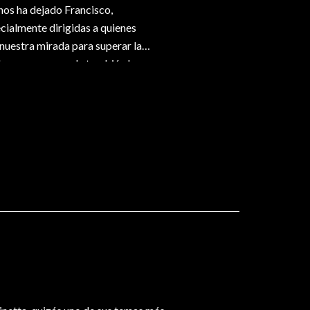
nos ha dejado Francisco,
cialmente dirigidas a quienes
 nuestra mirada para superar la
nda, que comprenda también las
ve hacia la verdadera Belleza.