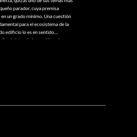
pinetta, quizás uno de sus temas más
equeño parador, cuya premisa
ta en un grado mínimo. Una cuestión
damental para el ecosistema de la
o edificio lo es en sentido
 dice la letra de la canción más