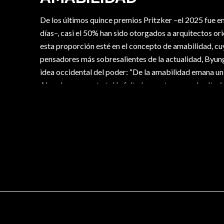
De los últimos quince premios Pritzker –el 2025 fue e
días–, casi el 50% han sido otorgados a arquitectos ori
esta proporción esté en el concepto de amabilidad, cu
pensadores más sobresalientes de la actualidad, Byun
idea occidental del poder: “De la amabilidad emana un
Al poder en cuanto tal le falta la apertura para la alte
Oriente es en general fiel a esta idea y sus edificios so